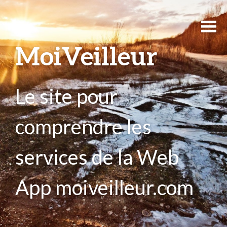
MoiVeilleur
Le site pour
comprendre les
services de la Web
App moiveilleur.com