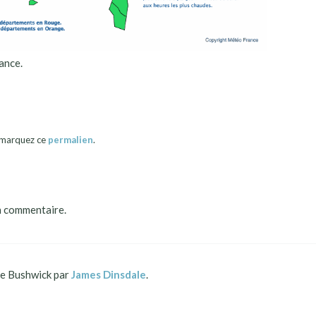
ance.
okmarquez ce
permalien
.
n commentaire.
 Bushwick par
James Dinsdale
.