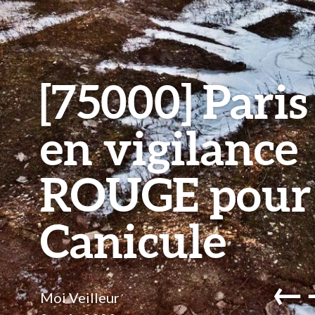
[75000] Paris
en vigilance
ROUGE pour
Canicule
←
Moi Veilleur