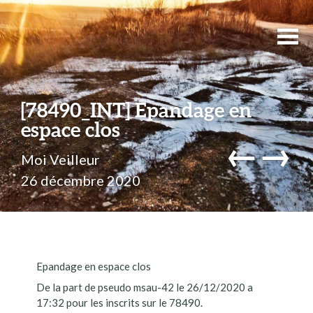
[78490_INT] Epandage en
espace clos
←
→
Moi Veilleur
26 décembre 2020
Epandage en espace clos
De la part de pseudo msau-42 le 26/12/2020 a
17:32 pour les inscrits sur le 78490.