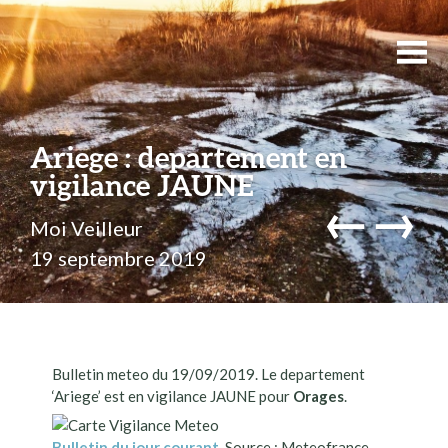
Ariege : departement en
vigilance JAUNE
←
→
Moi Veilleur
19 septembre 2019
Bulletin meteo du 19/09/2019. Le departement
‘Ariege’ est en vigilance JAUNE pour
Orages
.
Bulletin du jour courant
. Source : Meteofrance.