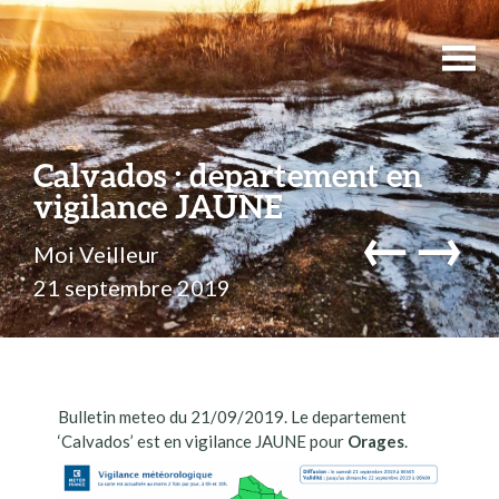
Calvados : departement en
vigilance JAUNE
←
→
Moi Veilleur
21 septembre 2019
Bulletin meteo du 21/09/2019. Le departement
‘Calvados’ est en vigilance JAUNE pour
Orages
.