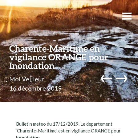
Charente-Maritime en
vigilance ORANGE pour
Inondation
←
→
Moi Veilleur
16 décembre 2019
Bulletin meteo du 17/12/2019. Le departement
‘Charente-Maritime’ est en vigilance ORANGE pour
Inondation
.