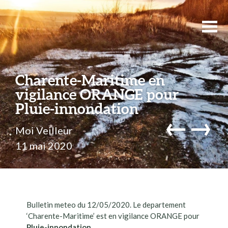
Charente-Maritime en
vigilance ORANGE pour
Pluie-innondation
←
→
Moi Veilleur
11 mai 2020
Bulletin meteo du 12/05/2020. Le departement
‘Charente-Maritime’ est en vigilance ORANGE pour
Pluie-innondation
.