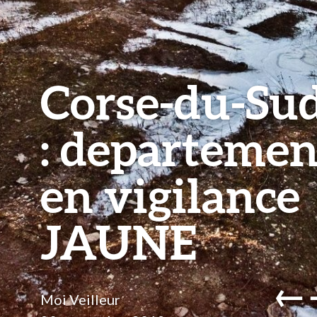
Corse-du-Su
: departemen
en vigilance
JAUNE
←
Moi Veilleur