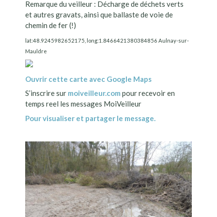
Remarque du veilleur : Décharge de déchets verts
et autres gravats, ainsi que ballaste de voie de
chemin de fer (!)
lat:48.9245982652175, long:1.8466421380384856 Aulnay-sur-
Mauldre
Ouvrir cette carte avec Google Maps
S’inscrire sur
moiveilleur.com
pour recevoir en
temps reel les messages MoiVeilleur
Pour visualiser et partager le message.