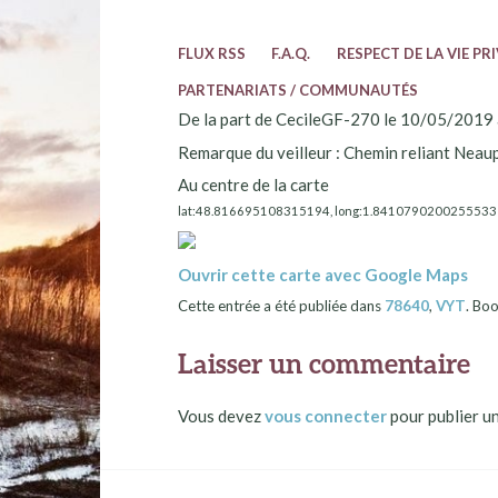
FLUX RSS
F.A.Q.
RESPECT DE LA VIE PR
PARTENARIATS / COMMUNAUTÉS
De la part de CecileGF-270 le 10/05/2019 a
Remarque du veilleur : Chemin reliant Neaup
Au centre de la carte
lat:48.816695108315194, long:1.8410790200255533
Ouvrir cette carte avec Google Maps
Cette entrée a été publiée dans
78640
,
VYT
. Bo
Laisser un commentaire
Vous devez
vous connecter
pour publier u