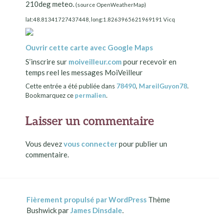
210deg meteo.
(source OpenWeatherMap)
lat:48.81341727437448, long:1.8263965621969191 Vicq
Ouvrir cette carte avec Google Maps
S’inscrire sur
moiveilleur.com
pour recevoir en
temps reel les messages MoiVeilleur
Cette entrée a été publiée dans
78490
,
MareilGuyon78
.
Bookmarquez ce
permalien
.
Laisser un commentaire
Vous devez
vous connecter
pour publier un
commentaire.
Fièrement propulsé par WordPress
Thème
Bushwick par
James Dinsdale
.