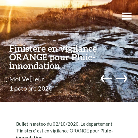
Finistere en vigilance
ORANGE pour Pluie-
innondation
←
→
Moi Veilleur
1 octobre 2020
Bulletin meteo du 02/10/2020. Le departement
‘Finistere’ est en vigilance ORANGE pour
Pluie-
innondation
.