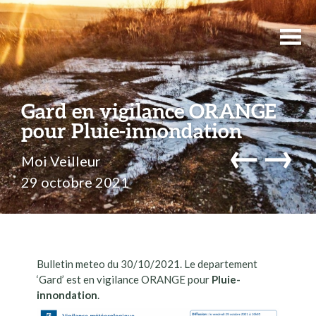
Gard en vigilance ORANGE
pour Pluie-innondation
←
→
Moi Veilleur
29 octobre 2021
Bulletin meteo du 30/10/2021. Le departement
‘Gard’ est en vigilance ORANGE pour
Pluie-
innondation
.