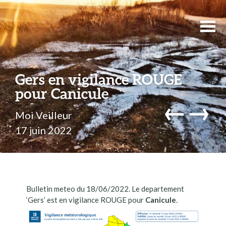
Gers en vigilance ROUGE
pour Canicule
←
→
Moi Veilleur
17 juin 2022
Bulletin meteo du 18/06/2022. Le departement
‘Gers’ est en vigilance ROUGE pour
Canicule
.