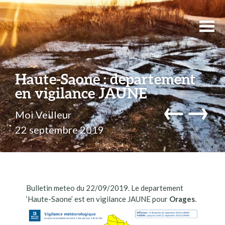
Haute-Saone : departement
en vigilance JAUNE
←
→
Moi Veilleur
22 septembre 2019
Bulletin meteo du 22/09/2019. Le departement
‘Haute-Saone’ est en vigilance JAUNE pour
Orages
.