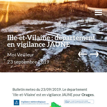
Ille-et-Vilaine : departement
en vigilance JAUNE
←
→
Moi Veilleur
23 septembre 2019
Bulletin meteo du 23/09/2019. Le departement
‘Ille-et-Vilaine’ est en vigilance JAUNE pour
Orages
.