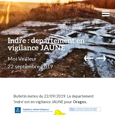
Indre : departement en
vigilance JAUNE
←
→
Moi Veilleur
22 septembre 2019
Bulletin meteo du 22/09/2019. Le departement
‘Indre’ est en vigilance JAUNE pour
Orages
.