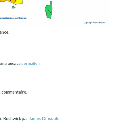
ance.
okmarquez ce
permalien
.
n commentaire.
 Bushwick par
James Dinsdale
.