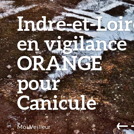
Indre-et-Loir
en vigilance
ORANGE
pour
Canicule
←
Moi Veilleur