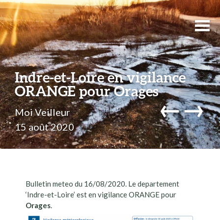
Indre-et-Loire en vigilance
ORANGE pour Orages
←
→
Moi Veilleur
15 août 2020
Bulletin meteo du 16/08/2020. Le departement
‘Indre-et-Loire’ est en vigilance ORANGE pour
Orages
.