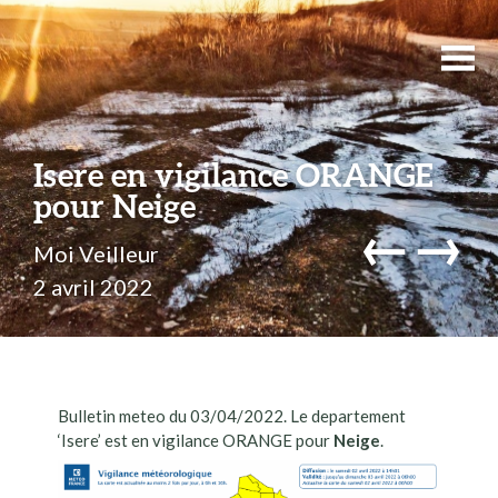
Isere en vigilance ORANGE
pour Neige
←
→
Moi Veilleur
2 avril 2022
Bulletin meteo du 03/04/2022. Le departement
‘Isere’ est en vigilance ORANGE pour
Neige
.