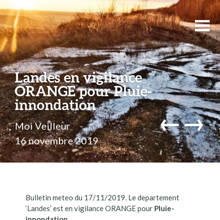
Landes en vigilance
ORANGE pour Pluie-
innondation
←
→
Moi Veilleur
16 novembre 2019
Bulletin meteo du 17/11/2019. Le departement
‘Landes’ est en vigilance ORANGE pour
Pluie-
innondation
.