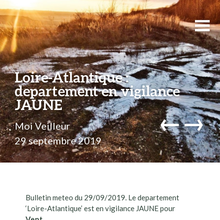
Loire-Atlantique :
departement en vigilance
JAUNE
←
→
Moi Veilleur
29 septembre 2019
Bulletin meteo du 29/09/2019. Le departement
‘Loire-Atlantique’ est en vigilance JAUNE pour
Vent
.