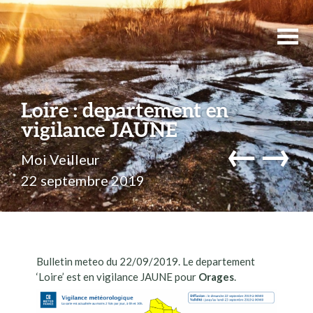
Loire : departement en
vigilance JAUNE
←
→
Moi Veilleur
22 septembre 2019
Bulletin meteo du 22/09/2019. Le departement
‘Loire’ est en vigilance JAUNE pour
Orages
.