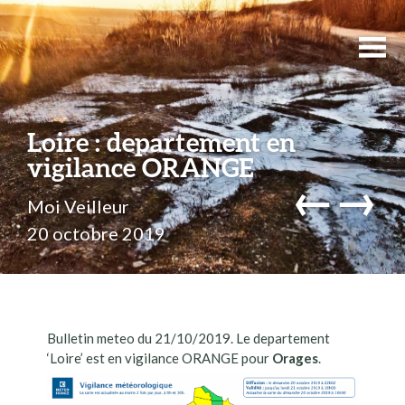
Loire : departement en
vigilance ORANGE
←
→
Moi Veilleur
20 octobre 2019
Bulletin meteo du 21/10/2019. Le departement
‘Loire’ est en vigilance ORANGE pour
Orages
.