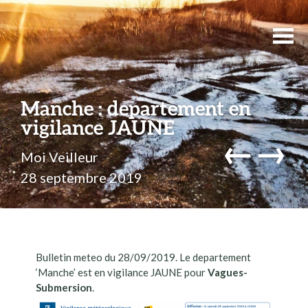
Manche : departement en
vigilance JAUNE
←
→
Moi Veilleur
28 septembre 2019
Bulletin meteo du 28/09/2019. Le departement
‘Manche’ est en vigilance JAUNE pour
Vagues-
Submersion
.