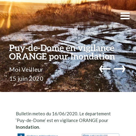
Puy-de-Dome en vigilance
ORANGE pour Inondation
←
→
Moi Veilleur
15 juin 2020
Bulletin meteo du 16/06/2020. Le departement
‘Puy-de-Dome’ est en vigilance ORANGE pour
Inondation
.