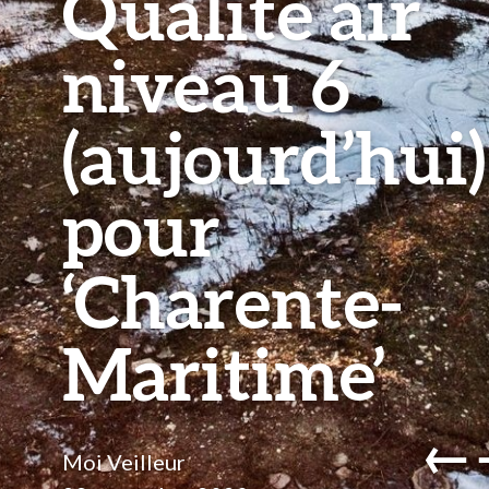
Qualite air
niveau 6
(aujourd’hui)
pour
‘Charente-
Maritime’
←
Moi Veilleur