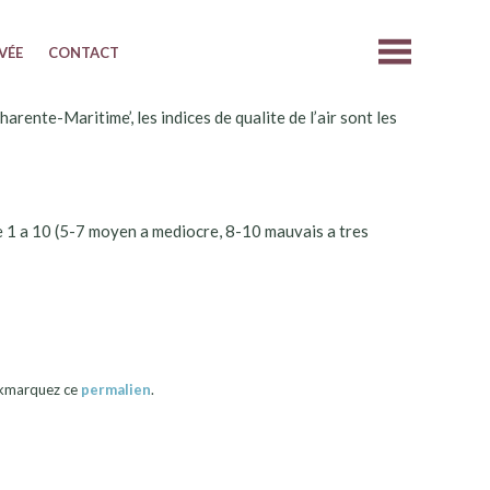
IVÉE
CONTACT
ente-Maritime’, les indices de qualite de l’air sont les
 1 a 10 (5-7 moyen a mediocre, 8-10 mauvais a tres
okmarquez ce
permalien
.