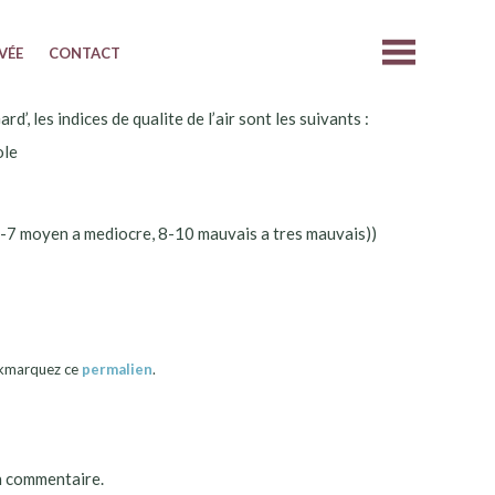
IVÉE
CONTACT
, les indices de qualite de l’air sont les suivants :
ole
5-7 moyen a mediocre, 8-10 mauvais a tres mauvais))
okmarquez ce
permalien
.
n commentaire.