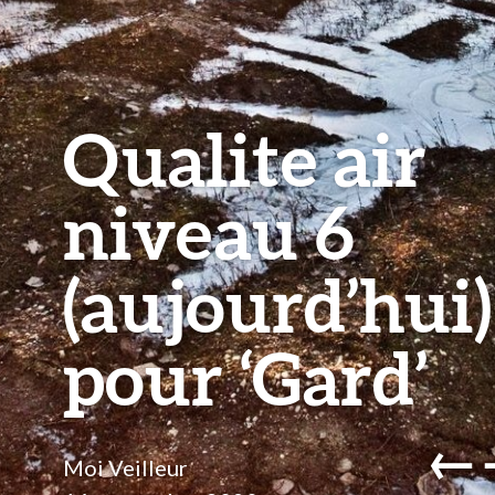
Qualite air
niveau 6
(aujourd’hui)
pour ‘Gard’
←
Moi Veilleur