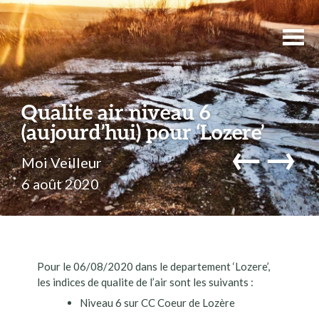
Qualite air niveau 6
(aujourd’hui) pour ‘Lozere’
←
→
Moi Veilleur
6 août 2020
Pour le 06/08/2020 dans le departement ‘Lozere’,
les indices de qualite de l’air sont les suivants :
Niveau 6 sur CC Coeur de Lozère