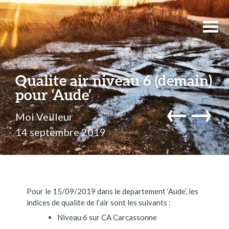
Qualite air niveau 6 (demain)
pour ‘Aude’
←
→
Moi Veilleur
14 septembre 2019
Pour le 15/09/2019 dans le departement ‘Aude’, les
indices de qualite de l’air sont les suivants :
Niveau 6 sur CA Carcassonne