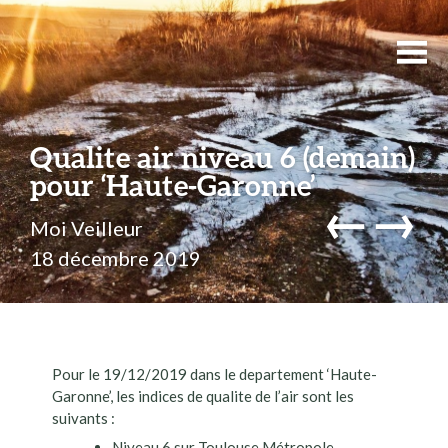
Qualite air niveau 6 (demain)
pour ‘Haute-Garonne’
←
→
Moi Veilleur
18 décembre 2019
Pour le 19/12/2019 dans le departement ‘Haute-
Garonne’, les indices de qualite de l’air sont les
suivants :
Niveau 6 sur Toulouse Métropole