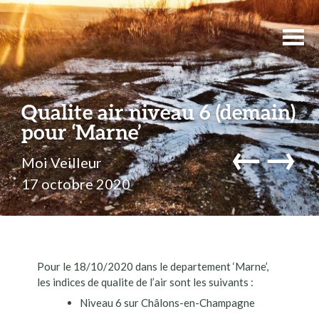
Qualite air niveau 6 (demain)
pour ‘Marne’
←
→
Moi Veilleur
17 octobre 2020
Pour le 18/10/2020 dans le departement ‘Marne’,
les indices de qualite de l’air sont les suivants :
Niveau 6 sur Châlons-en-Champagne