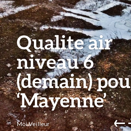
Qualite air
niveau 6
(demain) pou
‘Mayenne’
←
Moi Veilleur