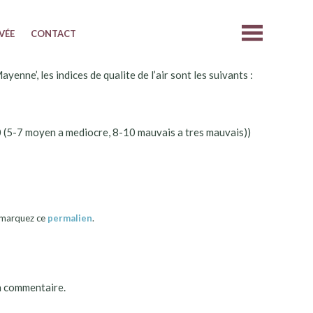
IVÉE
CONTACT
nne’, les indices de qualite de l’air sont les suivants :
0 (5-7 moyen a mediocre, 8-10 mauvais a tres mauvais))
okmarquez ce
permalien
.
n commentaire.