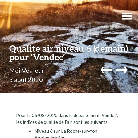
Qualite air niveau 6 (demain)
pour ‘Vendee’
←
→
Moi Veilleur
5 août 2020
Pour le 05/08/2020 dans le departement ‘Vendee’,
les indices de qualite de l’air sont les suivants :
Niveau 6 sur La Roche-sur-Yon
Agglomération