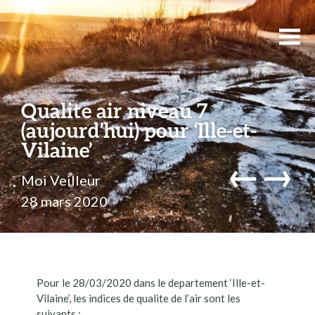
Qualite air niveau 7
(aujourd’hui) pour ‘Ille-et-
Vilaine’
←
→
Moi Veilleur
28 mars 2020
Pour le 28/03/2020 dans le departement ‘Ille-et-
Vilaine’, les indices de qualite de l’air sont les
suivants :