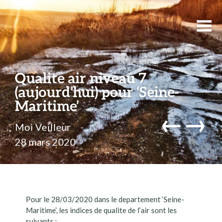
Qualite air niveau 7
(aujourd’hui) pour ‘Seine-
Maritime’
←
→
Moi Veilleur
28 mars 2020
Pour le 28/03/2020 dans le departement ‘Seine-
Maritime’, les indices de qualite de l’air sont les
suivants :