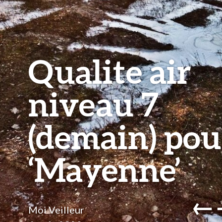
Qualite air
niveau 7
(demain) pou
‘Mayenne’
←
Moi Veilleur