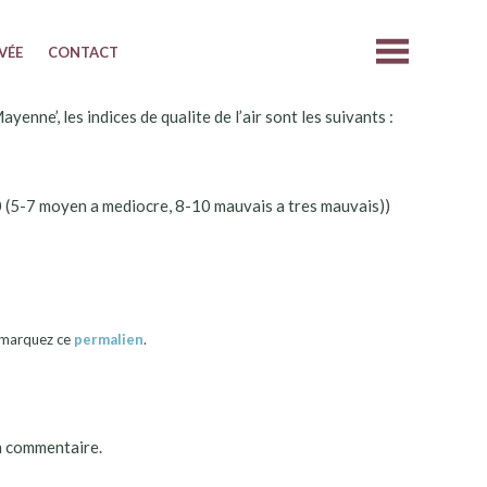
IVÉE
CONTACT
nne’, les indices de qualite de l’air sont les suivants :
0 (5-7 moyen a mediocre, 8-10 mauvais a tres mauvais))
okmarquez ce
permalien
.
n commentaire.