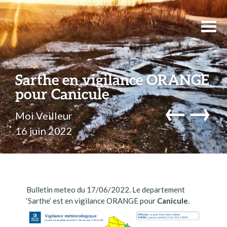
Sarthe en vigilance ORANGE
pour Canicule
←
→
Moi Veilleur
16 juin 2022
Bulletin meteo du 17/06/2022. Le departement
‘Sarthe’ est en vigilance ORANGE pour
Canicule
.