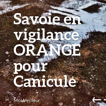
Savoie en
vigilance
ORANGE
pour
Canicule
←
Moi Veilleur