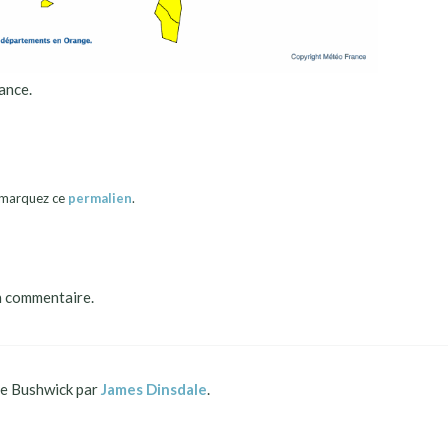
ance.
okmarquez ce
permalien
.
n commentaire.
 Bushwick par
James Dinsdale
.