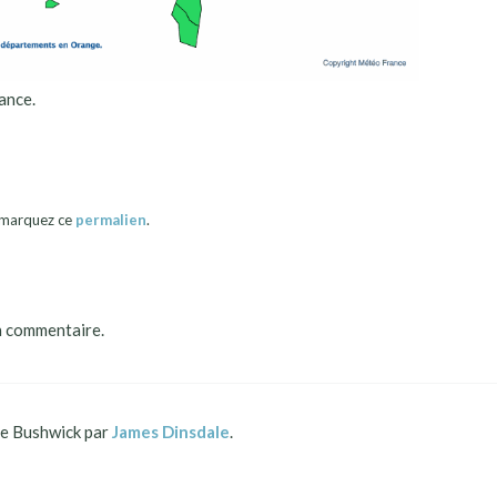
ance.
okmarquez ce
permalien
.
n commentaire.
 Bushwick par
James Dinsdale
.