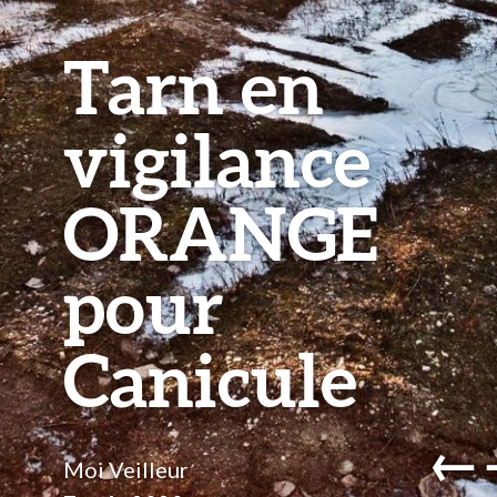
Tarn en
vigilance
ORANGE
pour
Canicule
←
Moi Veilleur