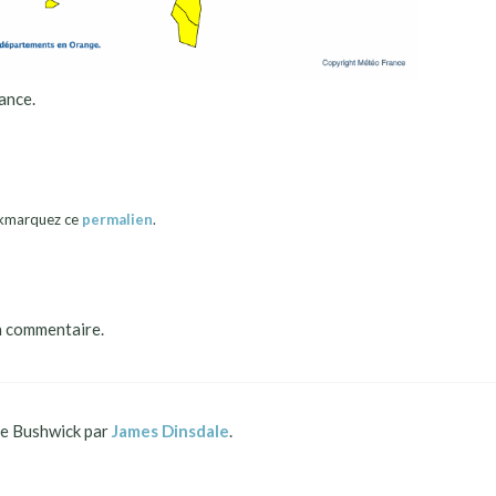
ance.
okmarquez ce
permalien
.
n commentaire.
 Bushwick par
James Dinsdale
.