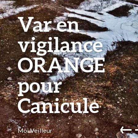
Var en
vigilance
ORANGE
pour
Canicule
←
Moi Veilleur