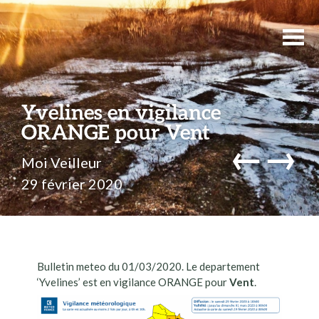
Yvelines en vigilance
ORANGE pour Vent
←
→
Moi Veilleur
29 février 2020
Bulletin meteo du 01/03/2020. Le departement
‘Yvelines’ est en vigilance ORANGE pour
Vent
.