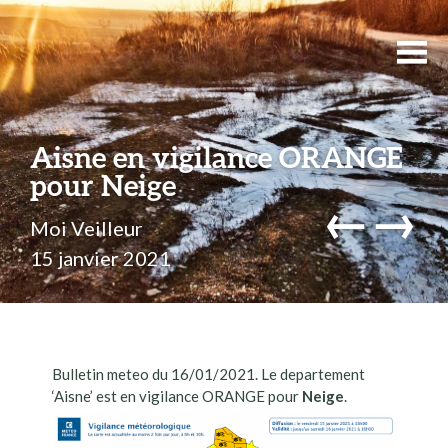
Aisne en vigilance ORANGE
pour Neige
←
→
Moi Veilleur
15 janvier 2021
Bulletin meteo du 16/01/2021. Le departement
‘Aisne’ est en vigilance ORANGE pour
Neige
.