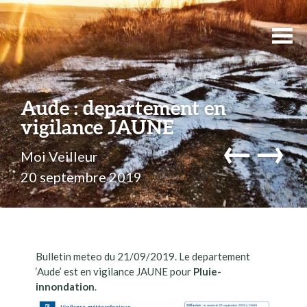
Aude : departement en
vigilance JAUNE
←
→
Moi Veilleur
20 septembre 2019
Bulletin meteo du 21/09/2019. Le departement
‘Aude’ est en vigilance JAUNE pour
Pluie-
innondation
.