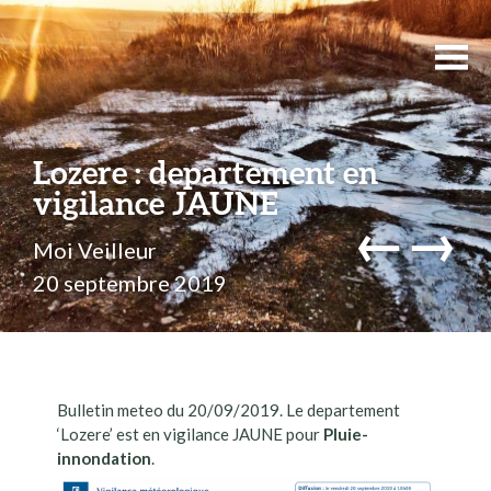
Lozere : departement en
vigilance JAUNE
←
→
Moi Veilleur
20 septembre 2019
Bulletin meteo du 20/09/2019. Le departement
‘Lozere’ est en vigilance JAUNE pour
Pluie-
innondation
.